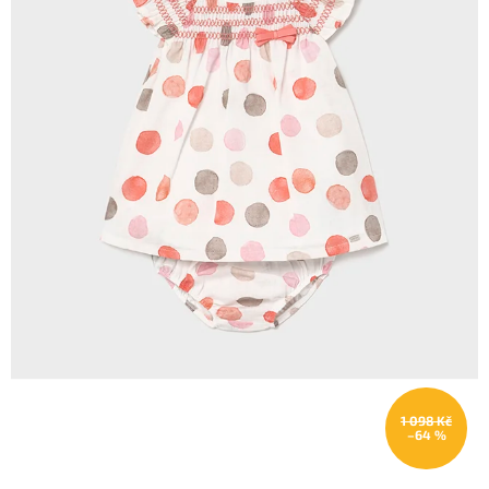
1 098 Kč
–64 %