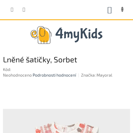
Přejít
na
NÁKUP
obsah
KOŠÍK
Lněné šatičky, Sorbet
Kód:
Průměrné
Neohodnoceno
Podrobnosti hodnocení
Značka:
Mayoral
hodnocení
produktu
je
0,0
z
5
hvězdiček.