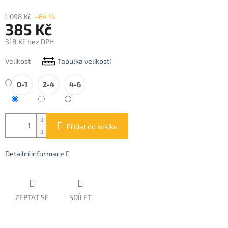
1 098 Kč
–64 %
385 Kč
318 Kč bez DPH
Měrná
Velikost
Tabulka velikostí
cena:
0-1
2-4
4-6
Přidat do košíku
Detailní informace
ZEPTAT SE
SDÍLET