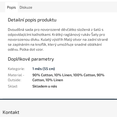
Popis
Diskuze
Detailní popis produktu
Dvoudílná sada pro novorozené děvčátko složená z šatů s
odpovídajícími kalhotkami. Krátký raglánový rukáv Šaty pro
novorozenou dívku. Kulatý výstřih Malý otvor na zadní straně
se zapínáním na knoflík, který umožňuje snadné oblékání
oděvu. Polka dot vzor.
Doplňkové parametry
Kategorie
:
1 měs (55 cm)
Material -
90% Cotton, 10% Linen, 100% Cotton, 90%
Outside
:
Cotton, 10% Linen
Sklad
:
Skladem u nás
Z
á
Kontakt
p