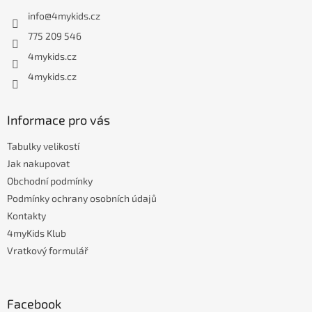
a
info
@
4mykids.cz
t
í
775 209 546
4mykids.cz
4mykids.cz
Informace pro vás
Tabulky velikostí
Jak nakupovat
Obchodní podmínky
Podmínky ochrany osobních údajů
Kontakty
4myKids Klub
Vratkový formulář
Facebook